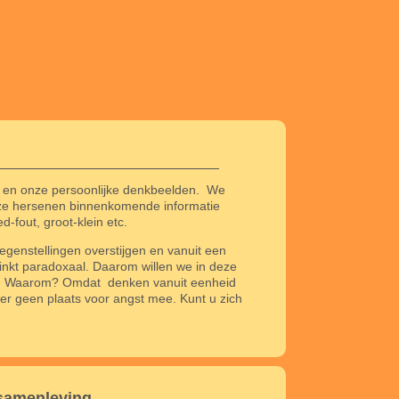
n en onze persoonlijke denkbeelden.
We
onze hersenen binnenkomende informatie
-fout, groot-klein etc.
egenstellingen overstijgen en vanuit een
linkt paradoxaal. Daarom willen we in deze
jn. Waarom? Omdat
denken vanuit eenheid
s er geen plaats voor angst mee. Kunt u zich
 samenleving