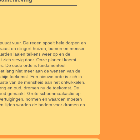
puugt vuur. De regen spoelt hele dorpen en
raast en slingert huizen, bomen en mensen
aarden laaien telkens weer op en de
t zich stevig door. Onze planeet koerst
s. De oude orde is fundamenteel
oet lang niet meer aan de wensen van de
bije toekomst. Een nieuwe orde is zich in
wuste van de mensheid aan het ontwikkelen.
ong en oud, dromen nu de toekomst. De
eed gemaakt. Grote schoonmaakactie op
vertuigingen, normen en waarden moeten
 en lijden worden de bodem voor dromen en