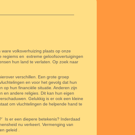
 ware volksverhuizing plaats op onze
ire regiems en
extreme geloofsovertuigingen
nsen hun land te verlaten. Op zoek naar
erover verschillen. Een grote groep
luchtelingen en voor het gevolg dat hun
op hun financiële situatie. Anderen zijn
n en andere religies. Dit kan hun eigen
overschaduwen. Gelukkig is er ook een kleine
taat om vluchtelingen de helpende hand te
?’
Is er een diepere betekenis? Inderdaad
 mensheid nu verkeert. Vermenging van
en geleid .