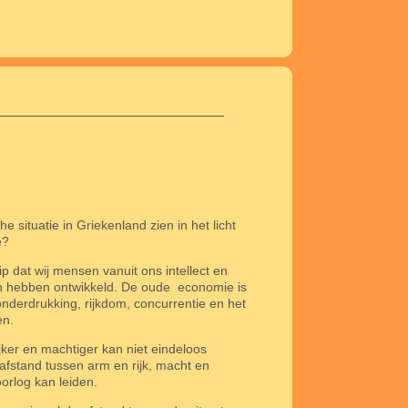
 situatie in Griekenland zien in het licht
e?
p dat wij mensen vanuit ons intellect en
jn hebben ontwikkeld. De oude
economie is
onderdrukking, rijkdom, concurrentie en het
en.
jker en machtiger kan niet eindeloos
afstand tussen arm en rijk, macht en
orlog kan leiden.