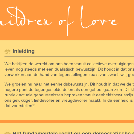
Inleiding
We bekijken de wereld om ons heen vanuit collectieve overtuiginge
leven nog steeds met een dualistisch bewustzijn. Dit houdt in dat 
verwerken aan de hand van tegenstellingen zoals van zwart- wit, goed
We groeien nu naar het eenheidsbewustzijn. Dit houdt in dat we de t
hogere punt de tegengestelde delen als een geheel gaan zien. Dit k
rubriek actuele gebeurtenissen bepreken vanuit eenheidsbewustzi
ons gelukkiger, liefdevoller en vreugdevoller maakt. In de eenheid i
dat voorstellen?
Het fundamentele recht op een democratische